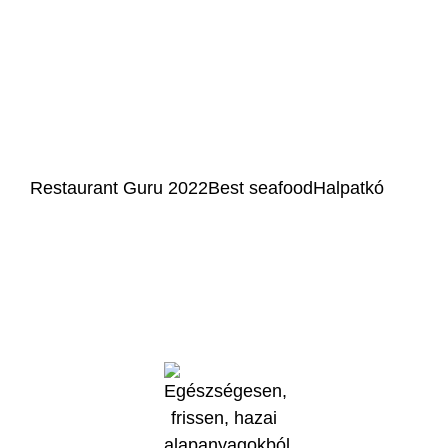
Kövess minket
Facebook
Instagram
Restaurant Guru 2022
Best seafood
Halpatkó
Az online fizetést a Barion Payment Zrt. biztosítja, MNB engedély
száma: H-EN-I-1064/2013.