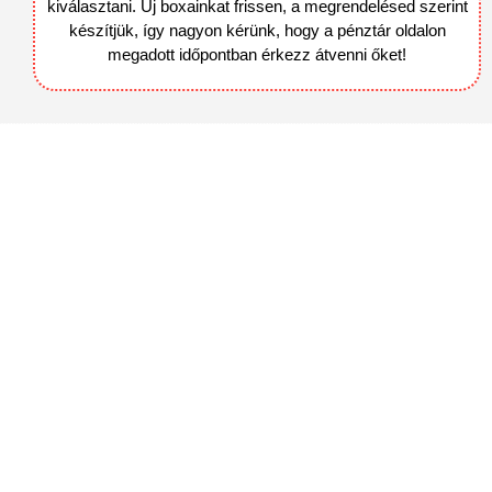
kiválasztani. Új boxainkat frissen, a megrendelésed szerint
készítjük, így nagyon kérünk, hogy a pénztár oldalon
megadott időpontban érkezz átvenni őket!
Kapcsolat
info@halpatko.hu
Hétfő: Szünnap
Kedd--Vasárnap: 10:00-18:00
December 24 és január 1 között ZÁRVA tartunk! Első nyitási
nap: 2026. január 2.
Játék szabályzat
Éttermeink
HALPATKÓ Dunakeszi
HALPATKÓ Fót