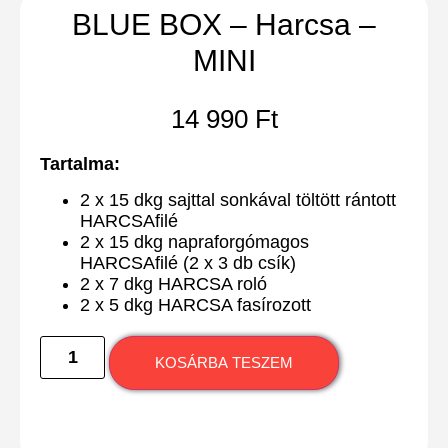
BLUE BOX – Harcsa –
MINI
14 990
Ft
Tartalma:
2 x 15 dkg sajttal sonkával töltött rántott
HARCSAfilé
2 x 15 dkg napraforgómagos
HARCSAfilé (2 x 3 db csík)
2 x 7 dkg HARCSA roló
2 x 5 dkg HARCSA fasírozott
KOSÁRBA TESZEM