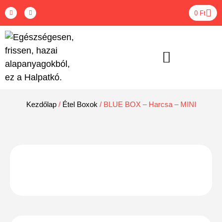
0
Ft
ÉTEL BOXOK – RENDELÉS
Kezdőlap
/
Étel Boxok
/ BLUE BOX – Harcsa – MINI