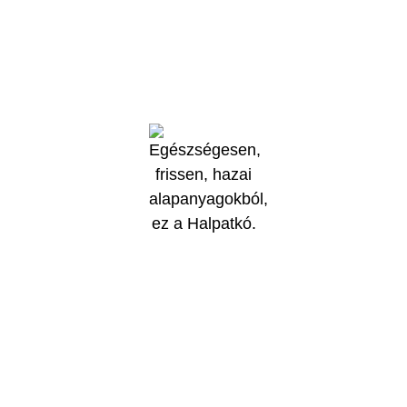
Az online fizetést a Barion Payment Zrt. biztosítja, MNB engedély
száma: H-EN-I-1064/2013.
Általános Szerződési Feltételek
Adatvédelmi irányelvek (GDPR)
Copyright 2026 © All rights reserved.