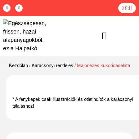
0
Ft
ÉTEL BOXOK – RENDELÉS
Kezdőlap
/
Karácsonyi rendelés
/ Majonézes kukoricasaláta
* A fényképek csak illusztrációk és ötletindítók a karácsonyi
tálaláshoz!