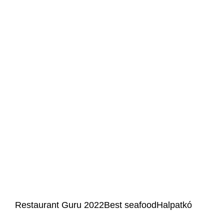
Kedd--Vasárnap: 10:00-18:00
December 24 és január 1 között ZÁRVA tartunk! Első nyitási
nap: 2026. január 2.
Játék szabályzat
Éttermeink
HALPATKÓ Dunakeszi
HALPATKÓ Fót
Kövess minket
Facebook
Instagram
Restaurant Guru 2022
Best seafood
Halpatkó