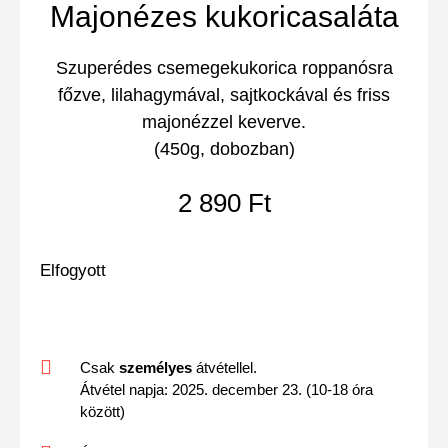
Majonézes kukoricasaláta
Szuperédes csemegekukorica roppanósra
főzve, lilahagymával, sajtkockával és friss
majonézzel keverve.
(450g, dobozban)
2 890
Ft
Elfogyott
Csak
személyes
átvétellel.
Átvétel napja: 2025. december 23. (10-18 óra
között)