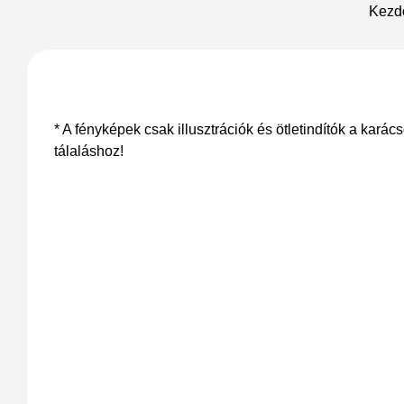
Kezd
* A fényképek csak illusztrációk és ötletindítók a karác
tálaláshoz!