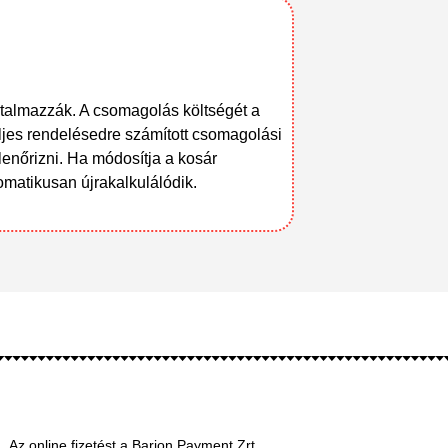
rtalmazzák. A csomagolás költségét a
ljes rendelésedre számított csomagolási
lenőrizni. Ha módosítja a kosár
tomatikusan újrakalkulálódik.
Az online fizetést a Barion Payment Zrt.