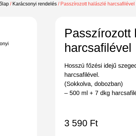
őlap
/
Karácsonyi rendelés
/ Passzírozott halászlé harcsafilével
Passzírozott 
sonyi
harcsafilével
Hosszú főzési idejű szeged
harcsafilével.
(Sokkolva, dobozban)
– 500 ml + 7 dkg harcsafil
3 590
Ft