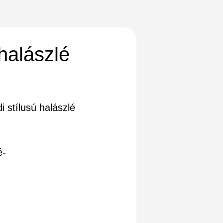
halászlé
i stílusú halászlé
é-