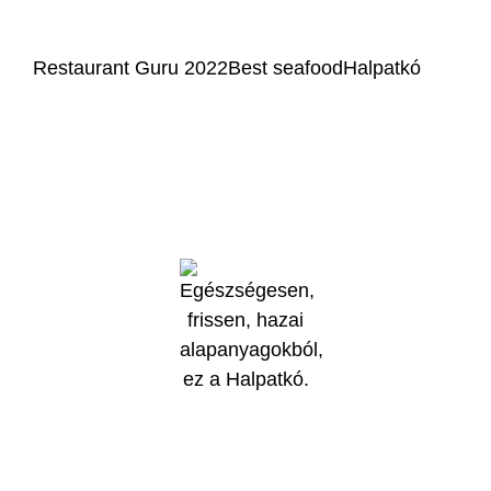
Restaurant Guru 2022
Best seafood
Halpatkó
Az online fizetést a Barion Payment Zrt. biztosítja, MNB engedély
száma: H-EN-I-1064/2013.
Általános Szerződési Feltételek
Adatvédelmi irányelvek (GDPR)