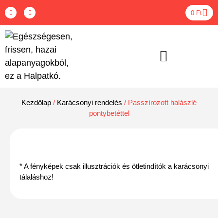
0
Ft
ÉTEL BOXOK – RENDELÉS
Kezdőlap
/
Karácsonyi rendelés
/ Passzírozott halászlé
pontybetéttel
* A fényképek csak illusztrációk és ötletindítók a karácsonyi
tálaláshoz!