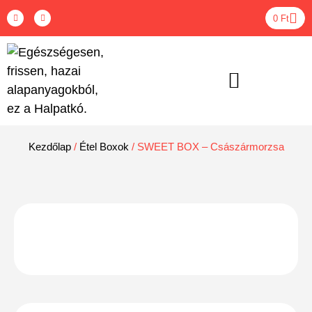
0
Ft
ÉTEL BOXOK – RENDELÉS
Kezdőlap
/
Étel Boxok
/ SWEET BOX – Császármorzsa