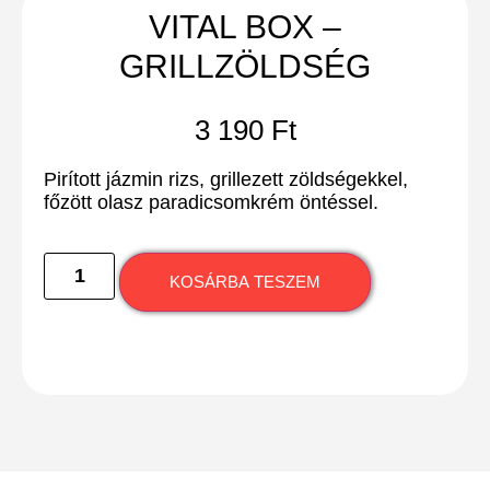
VITAL BOX –
GRILLZÖLDSÉG
3 190
Ft
Pirított jázmin rizs, grillezett zöldségekkel,
főzött olasz paradicsomkrém öntéssel.
KOSÁRBA TESZEM