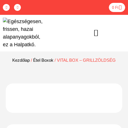
0
Ft
ÉTEL BOXOK – RENDELÉS
Kezdőlap
/
Étel Boxok
/ VITAL BOX – GRILLZÖLDSÉG