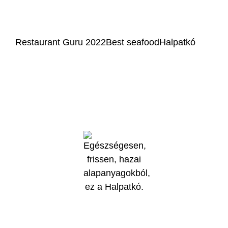
Instagram
Restaurant Guru 2022
Best seafood
Halpatkó
Az online fizetést a Barion Payment Zrt. biztosítja, MNB engedély
száma: H-EN-I-1064/2013.
Általános Szerződési Feltételek