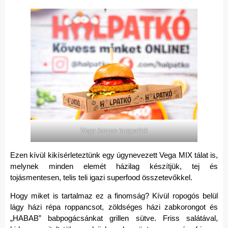
Vega lencse burgerünk
Ezen kívül kikísérleteztünk egy úgynevezett Vega MIX tálat is,
melynek minden elemét házilag készítjük, tej és
tojásmentesen, telis teli igazi superfood összetevőkkel.
Hogy miket is tartalmaz ez a finomság? Kívül ropogós belül
lágy házi répa roppancsot, zöldséges házi zabkorongot és
„HABAB” babpogácsánkat grillen sütve. Friss salátával,