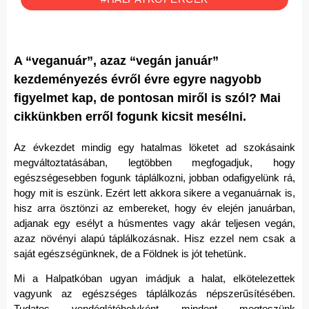
A “veganuár”, azaz “vegán január”
kezdeményezés évről évre egyre nagyobb
figyelmet kap, de pontosan miről is szól? Mai
cikkünkben erről fogunk kicsit mesélni.
Az évkezdet mindig egy hatalmas löketet ad szokásaink
megváltoztatásában, legtöbben megfogadjuk, hogy
egészségesebben fogunk táplálkozni, jobban odafigyelünk rá,
hogy mit is eszünk. Ezért lett akkora sikere a veganuárnak is,
hisz arra ösztönzi az embereket, hogy év elején januárban,
adjanak egy esélyt a húsmentes vagy akár teljesen vegán,
azaz növényi alapú táplálkozásnak. Hisz ezzel nem csak a
saját egészségünknek, de a Földnek is jót tehetünk.
Mi a Halpatkóban ugyan imádjuk a halat, elkötelezettek
vagyunk az egészséges táplálkozás népszerűsítésében.
Tudatos vendéglátóhelyként mindent megteszünk