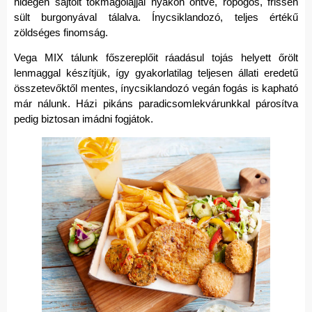
hidegen sajtolt tökmagolajjal nyakon öntve, ropogós, frissen
sült burgonyával tálalva. Ínycsiklandozó, teljes értékű
zöldséges finomság.
Vega MIX tálunk főszereplőit ráadásul tojás helyett őrölt
lenmaggal készítjük, így gyakorlatilag teljesen állati eredetű
összetevőktől mentes, ínycsiklandozó vegán fogás is kapható
már nálunk. Házi pikáns paradicsomlekvárunkkal párosítva
pedig biztosan imádni fogjátok.