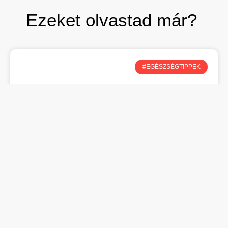
Ezeket olvastad már?
#EGÉSZSÉGTIPPEK
A teljes értékű őszi étrend alapkövei