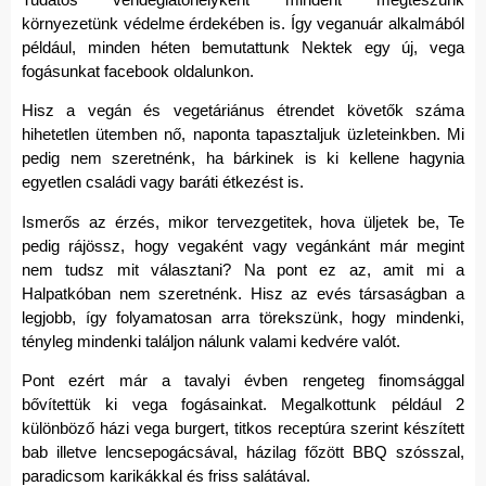
környezetünk védelme érdekében is. Így veganuár alkalmából
például, minden héten bemutattunk Nektek egy új, vega
fogásunkat facebook oldalunkon.
Hisz a vegán és vegetáriánus étrendet követők száma
hihetetlen ütemben nő, naponta tapasztaljuk üzleteinkben. Mi
pedig nem szeretnénk, ha bárkinek is ki kellene hagynia
egyetlen családi vagy baráti étkezést is.
Ismerős az érzés, mikor tervezgetitek, hova üljetek be, Te
pedig rájössz, hogy vegaként vagy vegánkánt már megint
nem tudsz mit választani? Na pont ez az, amit mi a
Halpatkóban nem szeretnénk. Hisz az evés társaságban a
legjobb, így folyamatosan arra törekszünk, hogy mindenki,
tényleg mindenki találjon nálunk valami kedvére valót.
Pont ezért már a tavalyi évben rengeteg finomsággal
bővítettük ki vega fogásainkat. Megalkottunk például 2
különböző házi vega burgert, titkos receptúra szerint készített
bab illetve lencsepogácsával, házilag főzött BBQ szósszal,
paradicsom karikákkal és friss salátával.